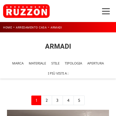
-
-
HOME
ARREDAMENTO CASA
ARMADI
ARMADI
MARCA
MATERIALE
STILE
TIPOLOGIA
APERTURA
I PIÙ VISTI A :
1
2
3
4
5