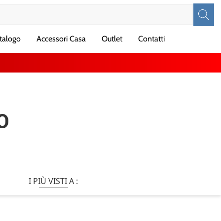
talogo
Accessori Casa
Outlet
Contatti
O
I PIÙ VISTI A :