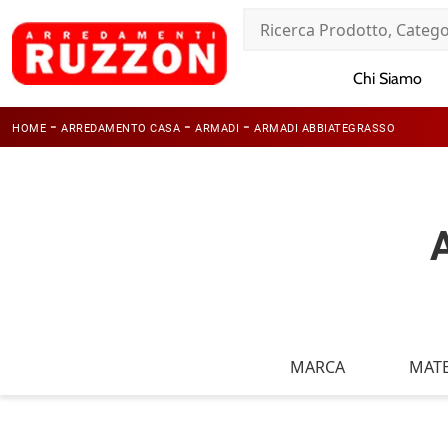
Chi Siamo
-
-
-
HOME
ARREDAMENTO CASA
ARMADI
ARMADI ABBIATEGRASSO
MARCA
MATE