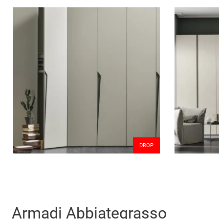
DROP
Armadi Abbiategrasso