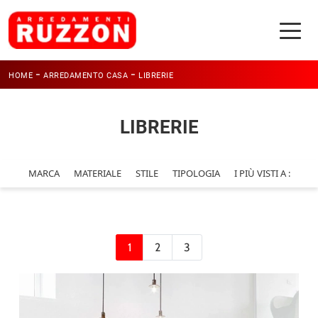
-
-
HOME
ARREDAMENTO CASA
LIBRERIE
LIBRERIE
MARCA
MATERIALE
STILE
TIPOLOGIA
I PIÙ VISTI A :
1
2
3