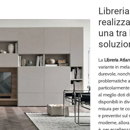
Libreri
realizz
una tra 
soluzio
La
Libreria Atl
variante in mela
durevole, nonché
problematiche a
particolarmente 
al meglio doti d
disponibili in di
misura per te co
e preventivi sul
moderne, allora 
è, per eccellenza