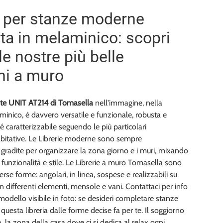
a per stanze moderne
ata in melaminico: scopri
le nostre più belle
ni a muro
ante UNIT AT214 di Tomasella
nell'immagine, nella
minico, è davvero versatile e funzionale, robusta e
 caratterizzabile seguendo le più particolari
bitative. Le Librerie moderne sono sempre
gradite per organizzare la zona giorno e i muri, mixando
i funzionalità e stile. Le Librerie a muro Tomasella sono
verse forme: angolari, in linea, sospese e realizzabili su
n differenti elementi, mensole e vani. Contattaci per info
 modello visibile in foto: se desideri completare stanze
questa libreria dalle forme decise fa per te. Il soggiorno
, la zona della casa dove ci si dedica al relax ogni