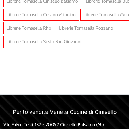
Librerie Tomasella Cinisello Balsamo
Librerie Tomasella Bu
Librerie Tomasella Cusano Milanino
Librerie Tomasella Mo
Librerie Tomasella Rho
Librerie Tomasella Rozzano
Librerie Tomasella Sesto San Giovanni
ante UNIT AT205
Atlante UNIT AT231
Punto vendita Veneta Cucine di Cinisello
V.le Fulvio Testi, 137 - 20092 Cinisello Balsamo (MI)