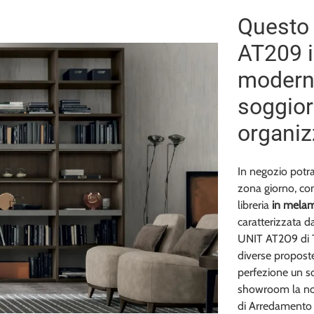
Questo 
AT209 i
moderne
soggior
organizz
In negozio potra
zona giorno, com
libreria
in melam
caratterizzata d
UNIT AT209 di To
diverse proposte
perfezione un so
showroom la nos
di Arredamento 