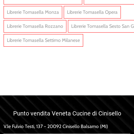
Librerie Tomasella Monza
Librerie Tomasella Opera
Librerie Tomasella Rozzano
Librerie Tomasella Sesto San G
Librerie Tomasella Settimo Milanese
ante UNIT AT205
Atlante UNIT AT202
Punto vendita Veneta Cucine di Cinisello
V.le Fulvio Testi, 137 - 20092 Cinisello Balsamo (MI)