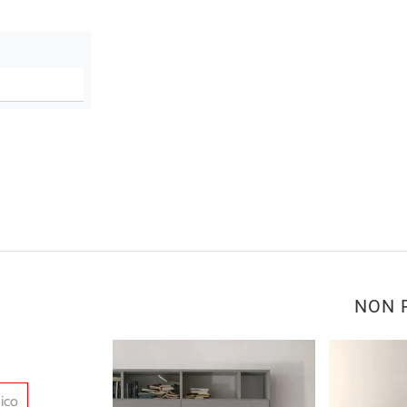
NON 
ico