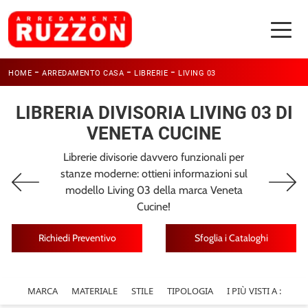
-
-
-
HOME
ARREDAMENTO CASA
LIBRERIE
LIVING 03
LIBRERIA DIVISORIA LIVING 03 DI
VENETA CUCINE
Librerie divisorie davvero funzionali per
stanze moderne: ottieni informazioni sul
modello Living 03 della marca Veneta
Cucine!
Richiedi Preventivo
Sfoglia i Cataloghi
MARCA
MATERIALE
STILE
TIPOLOGIA
I PIÙ VISTI A :