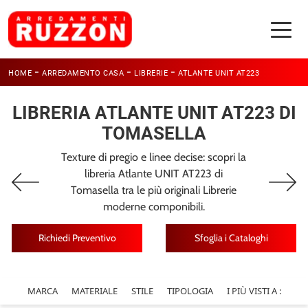
-
-
-
HOME
ARREDAMENTO CASA
LIBRERIE
ATLANTE UNIT AT223
LIBRERIA ATLANTE UNIT AT223 DI
TOMASELLA
Texture di pregio e linee decise: scopri la
libreria Atlante UNIT AT223 di
Tomasella tra le più originali Librerie
moderne componibili.
Richiedi Preventivo
Sfoglia i Cataloghi
MARCA
MATERIALE
STILE
TIPOLOGIA
I PIÙ VISTI A :