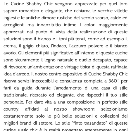
Le Cucine Shabby Chic vengono apprezzate per quel loro
sapore romantico e elegante, che richiama le vecchie villette
inglesi e le antiche dimore rustiche del secolo scorso, calde ed
accoglienti ma innanzitutto intime. I colori maggiormente
apprezzati dal punto di vista della realizzazione di queste
soluzioni sono il bianco e i toni più tenui, come ad esempio il
crema, il grigio chiaro, l'indaco, l'azzurro polvere e il bianco
avorio. Gli elementi più significative all’interno di queste cucine
sono sicuramente il legno naturale e quello decapato, capace
di rievocare un'ambientazione vintage tipica di questa raffinata
idea d'arredo. Il nostro centro espositivo di Cucine Shabby Chic
riserva servizi ineccepibili e consulenza completa a 360°, per
farti da guida durante l’arredamento di una casa di stile
tradizionale, ricercato ed elegante, che rispecchi il tuo stile
personale. Per dare vita a una composizione in perfetto stile
country, affidati al nostro showroom: selezioniamo
costantemente solo le più belle soluzioni e collezioni dei
migliori brand di settore. Lo stile "finto trasandato" di queste
cucine rustic chic è in realtà progettato attentamente in ogni