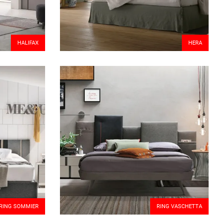
HALIFAX
HERA
RING SOMMIER
RING VASCHETTA