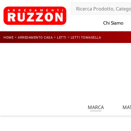
Chi Siamo
-
-
-
HOME
ARREDAMENTO CASA
LETTI
LETTI TOMASELLA
MARCA
MAT