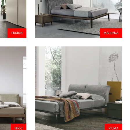
FUSION
MARLENA
NIKKI
PIUMA