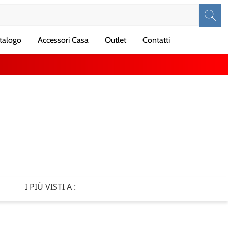
talogo
Accessori Casa
Outlet
Contatti
I PIÙ VISTI A :