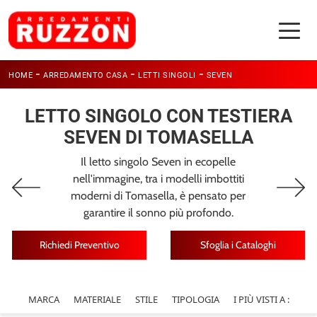
-
-
-
HOME
ARREDAMENTO CASA
LETTI SINGOLI
SEVEN
LETTO SINGOLO CON TESTIERA
SEVEN DI TOMASELLA
Il letto singolo Seven in ecopelle
nell'immagine, tra i modelli imbottiti
moderni di Tomasella, è pensato per
garantire il sonno più profondo.
Richiedi Preventivo
Sfoglia i Cataloghi
MARCA
MATERIALE
STILE
TIPOLOGIA
I PIÙ VISTI A :