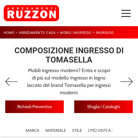
-
-
-
HOME
ARREDAMENTO CASA
MOBILI INGRESSO
INGRESSO
COMPOSIZIONE INGRESSO DI
TOMASELLA
Mobili ingresso moderni? Entra e scopri
di più sul modello Ingresso in legno
laccato del brand Tomasella per ingressi
moderni.
Richiedi Preventivo
Sfoglia i Cataloghi
MARCA
MATERIALE
STILE
I PIÙ VISTI A :