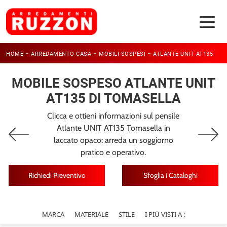
-
-
-
HOME
ARREDAMENTO CASA
MOBILI SOSPESI
ATLANTE UNIT AT135
MOBILE SOSPESO ATLANTE UNIT
AT135 DI TOMASELLA
Clicca e ottieni informazioni sul pensile
Atlante UNIT AT135 Tomasella in
laccato opaco: arreda un soggiorno
pratico e operativo.
Richiedi Preventivo
Sfoglia i Cataloghi
MARCA
MATERIALE
STILE
I PIÙ VISTI A :