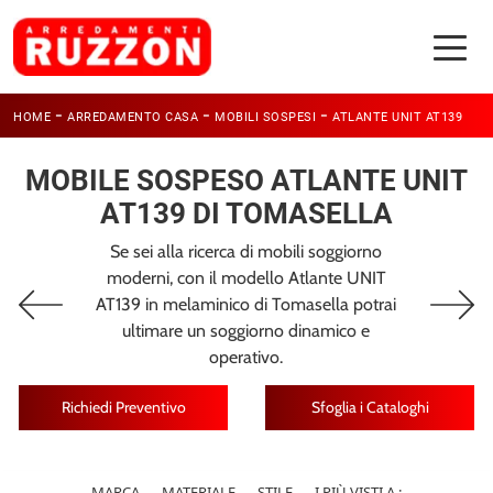
-
-
-
HOME
ARREDAMENTO CASA
MOBILI SOSPESI
ATLANTE UNIT AT139
MOBILE SOSPESO ATLANTE UNIT
AT139 DI TOMASELLA
Se sei alla ricerca di mobili soggiorno
moderni, con il modello Atlante UNIT
AT139 in melaminico di Tomasella potrai
ultimare un soggiorno dinamico e
operativo.
Richiedi Preventivo
Sfoglia i Cataloghi
MARCA
MATERIALE
STILE
I PIÙ VISTI A :