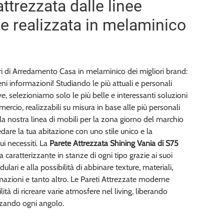
ttrezzata dalle linee
 realizzata in melaminico
i di Arredamento Casa in melaminico dei migliori brand:
eni informazioni! Studiando le più attuali e personali
ve, selezioniamo solo le più belle e interessanti soluzioni
ercio, realizzabili su misura in base alle più personali
i la nostra linea di mobili per la zona giorno del marchio
edare la tua abitazione con uno stile unico e la
cui necessiti. La
Parete Attrezzata Shining Vania di S75
 caratterizzante in stanze di ogni tipo grazie ai suoi
ari e alla possibilità di abbinare texture, materiali,
mazioni e tanto altro. Le Pareti Attrezzate moderne
ità di ricreare varie atmosfere nel living, liberando
zzando ogni angolo.