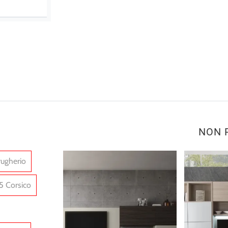
NON 
rugherio
75 Corsico