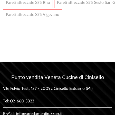
Pareti attrezzate S75 Rho
Pareti attrezzate S75 Sesto San 
Pareti attrezzate S75 Vigevano
Spot Irma 08
Spot Chloè 03
Punto vendita Veneta Cucine di Cinisello
V.le Fulvio Testi, 137 - 20092 Cinisello Balsamo (MI)
Tel:
02-66013322
E-Mail:
info@arredamentiruzzon.it