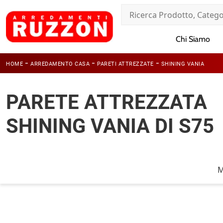
Chi Siamo
-
-
-
HOME
ARREDAMENTO CASA
PARETI ATTREZZATE
SHINING VANIA
PARETE ATTREZZATA
SHINING VANIA DI S75
M