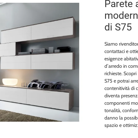
Parete a
moderne
di S75
Siamo rivenditor
contattaci e otti
esigenze abitati
d’arredo in comm
richieste. Scopr
S75 e potrai arr
contenitività di 
diventa presenza
componenti modul
tonalità, confor
danno la possibil
spazio e ottimi