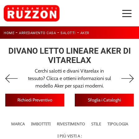
-
-
-
HOME
ARREDAMENTO CASA
SALOTTI
AKER
DIVANO LETTO LINEARE AKER DI
VITARELAX
Cerchi salotti e divani Vitarelax in
tessuto? Clicca e ottieni informazioni sul
modello Aker per spazi moderni.
Richiedi Preventivo
Sfoglia i Cataloghi
MARCA
IMBOTTITI
RIVESTIMENTO
STILE
TIPOLOGIA
I PIÙ VISTI A :