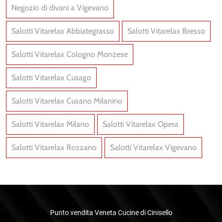
Negozio di divani a Vigevano
Salotti Vitarelax Abbiategrasso
Salotti Vitarelax Bresso
Salotti Vitarelax Cologno Monzese
Salotti Vitarelax Cusago
Salotti Vitarelax Cusano Milanino
Salotti Vitarelax Milano
Salotti Vitarelax Opera
Salotti Vitarelax Rozzano
Salotti Vitarelax Vigevano
Punto vendita Veneta Cucine di Cinisello