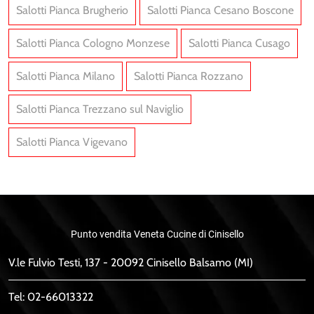
Salotti Pianca Brugherio
Salotti Pianca Cesano Boscone
Salotti Pianca Cologno Monzese
Salotti Pianca Cusago
Salotti Pianca Milano
Salotti Pianca Rozzano
Salotti Pianca Trezzano sul Naviglio
Salotti Pianca Vigevano
Punto vendita Veneta Cucine di Cinisello
V.le Fulvio Testi, 137 - 20092 Cinisello Balsamo (MI)
Tel:
02-66013322