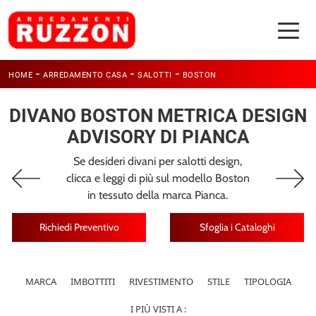
-
-
-
HOME
ARREDAMENTO CASA
SALOTTI
BOSTON
DIVANO BOSTON METRICA DESIGN
ADVISORY DI PIANCA
Se desideri divani per salotti design,
clicca e leggi di più sul modello Boston
in tessuto della marca Pianca.
Richiedi Preventivo
Sfoglia i Cataloghi
MARCA
IMBOTTITI
RIVESTIMENTO
STILE
TIPOLOGIA
I PIÙ VISTI A :