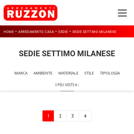
-
-
-
HOME
ARREDAMENTO CASA
SEDIE
SEDIE SETTIMO MILANESE
SEDIE SETTIMO MILANESE
MARCA
AMBIENTE
MATERIALE
STILE
TIPOLOGIA
I PIÙ VISTI A :
1
2
3
4