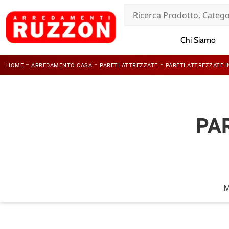
Chi Siamo
-
-
-
HOME
ARREDAMENTO CASA
PARETI ATTREZZATE
PARETI ATTREZZATE 
PA
M