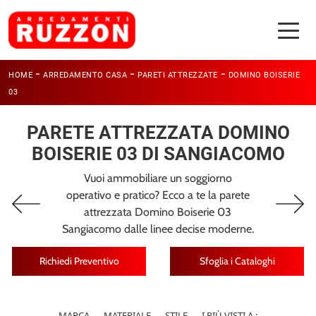
-
-
-
HOME
ARREDAMENTO CASA
PARETI ATTREZZATE
DOMINO BOISERIE
03
PARETE ATTREZZATA DOMINO
BOISERIE 03 DI SANGIACOMO
Vuoi ammobiliare un soggiorno
operativo e pratico? Ecco a te la parete
attrezzata Domino Boiserie 03
Sangiacomo dalle linee decise moderne.
Richiedi Preventivo
Sfoglia i Cataloghi
MARCA
MATERIALE
STILE
I PIÙ VISTI A :