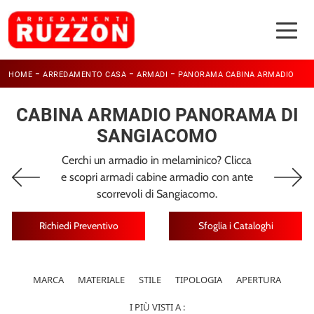
-
-
-
HOME
ARREDAMENTO CASA
ARMADI
PANORAMA CABINA ARMADIO
CABINA ARMADIO PANORAMA DI
SANGIACOMO
Cerchi un armadio in melaminico? Clicca
e scopri armadi cabine armadio con ante
scorrevoli di Sangiacomo.
Richiedi Preventivo
Sfoglia i Cataloghi
MARCA
MATERIALE
STILE
TIPOLOGIA
APERTURA
I PIÙ VISTI A :