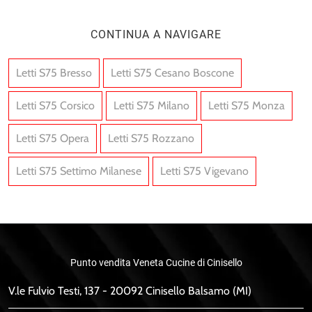
CONTINUA A NAVIGARE
Letti S75 Bresso
Letti S75 Cesano Boscone
Letti S75 Corsico
Letti S75 Milano
Letti S75 Monza
Letti S75 Opera
Letti S75 Rozzano
Letti S75 Settimo Milanese
Letti S75 Vigevano
Punto vendita Veneta Cucine di Cinisello
V.le Fulvio Testi, 137 - 20092 Cinisello Balsamo (MI)