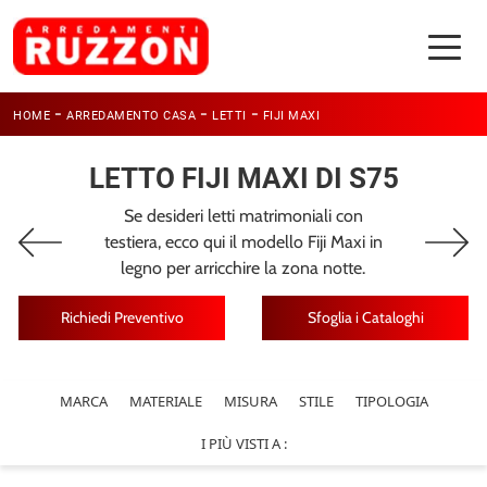
-
-
-
HOME
ARREDAMENTO CASA
LETTI
FIJI MAXI
LETTO FIJI MAXI DI S75
Se desideri letti matrimoniali con
testiera, ecco qui il modello Fiji Maxi in
legno per arricchire la zona notte.
Richiedi Preventivo
Sfoglia i Cataloghi
MARCA
MATERIALE
MISURA
STILE
TIPOLOGIA
I PIÙ VISTI A :