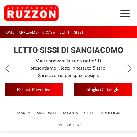
-
-
-
HOME
ARREDAMENTO CASA
LETTI
SISSI
LETTO SISSI DI SANGIACOMO
Vuoi rinnovare la zona notte? Ti
presentiamo il letto in tessuto Sissi di
Sangiacomo per spazi design.
Richiedi Preventivo
Sfoglia i Cataloghi
MARCA
MATERIALE
MISURA
STILE
TIPOLOGIA
I PIÙ VISTI A :