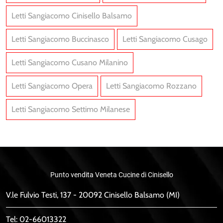
Letti Sangiacomo Cinisello Balsamo
Letti Sangiacomo Buccinasco
Letti Sangiacomo Cusago
Letti Sangiacomo Cusano Milanino
Letti Sangiacomo Opera
Letti Sangiacomo Rozzano
Letti Sangiacomo Settimo Milanese
Punto vendita Veneta Cucine di Cinisello
V.le Fulvio Testi, 137 - 20092 Cinisello Balsamo (MI)
Tel:
02-66013322