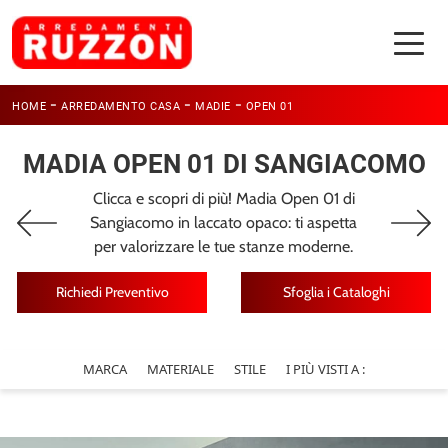
-
-
-
HOME
ARREDAMENTO CASA
MADIE
OPEN 01
MADIA OPEN 01 DI SANGIACOMO
Clicca e scopri di più! Madia Open 01 di
Sangiacomo in laccato opaco: ti aspetta
per valorizzare le tue stanze moderne.
Richiedi Preventivo
Sfoglia i Cataloghi
MARCA
MATERIALE
STILE
I PIÙ VISTI A :