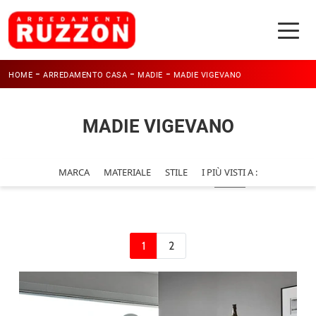
-
-
-
HOME
ARREDAMENTO CASA
MADIE
MADIE VIGEVANO
MADIE VIGEVANO
MARCA
MATERIALE
STILE
I PIÙ VISTI A :
1
2