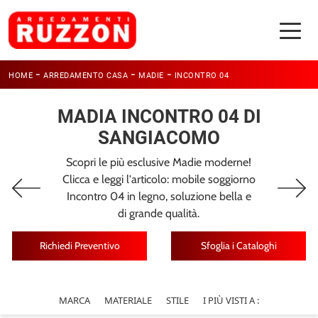
-
-
-
HOME
ARREDAMENTO CASA
MADIE
INCONTRO 04
MADIA INCONTRO 04 DI
SANGIACOMO
Scopri le più esclusive Madie moderne!
Clicca e leggi l'articolo: mobile soggiorno
Incontro 04 in legno, soluzione bella e
di grande qualità.
Richiedi Preventivo
Sfoglia i Cataloghi
MARCA
MATERIALE
STILE
I PIÙ VISTI A :