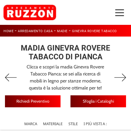
-
-
-
HOME
ARREDAMENTO CASA
MADIE
GINEVRA ROVERE TABACCO
MADIA GINEVRA ROVERE
TABACCO DI PIANCA
Clicca e scopri la madia Ginevra Rovere
Tabacco Pianca: se sei alla ricerca di
mobili in legno per stanze moderne,
questa è la soluzione ottimale per te!
Richiedi Preventivo
Sfoglia i Cataloghi
MARCA
MATERIALE
STILE
I PIÙ VISTI A :