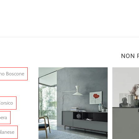
NON 
no Boscone
orsico
era
ilanese