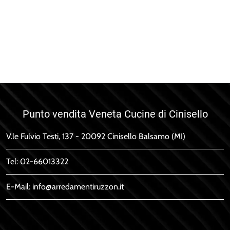
iagonal Smoke
Norma Up Alta
Punto vendita Veneta Cucine di Cinisello
V.le Fulvio Testi, 137 - 20092 Cinisello Balsamo (MI)
Tel:
02-66013322
E-Mail:
info@arredamentiruzzon.it