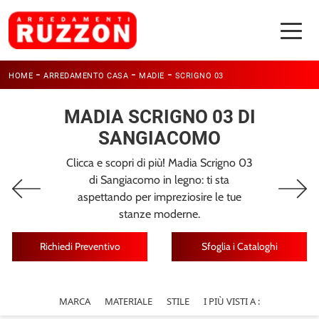
-
-
-
HOME
ARREDAMENTO CASA
MADIE
SCRIGNO 03
MADIA SCRIGNO 03 DI
SANGIACOMO
Clicca e scopri di più! Madia Scrigno 03
di Sangiacomo in legno: ti sta
aspettando per impreziosire le tue
stanze moderne.
Richiedi Preventivo
Sfoglia i Cataloghi
MARCA
MATERIALE
STILE
I PIÙ VISTI A :