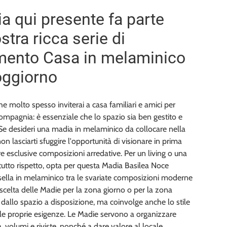
a qui presente fa parte
stra ricca serie di
mento Casa in melaminico
soggiorno
he molto spesso inviterai a casa familiari e amici per
ompagnia: è essenziale che lo spazio sia ben gestito e
 Se desideri una madia in melaminico da collocare nella
on lasciarti sfuggire l'opportunità di visionare in prima
e esclusive composizioni arredative. Per un living o una
utto rispetto, opta per questa Madia Basilea Noce
lla in melaminico tra le svariate composizioni moderne
 scelta delle Madie per la zona giorno o per la zona
allo spazio a disposizione, ma coinvolge anche lo stile
le proprie esigenze. Le Madie servono a organizzare
a, volumi e riviste, nonché a dare valore al locale