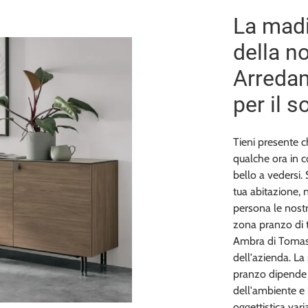
La madi
della no
Arreda
per il 
Tieni presente c
qualche ora in c
bello a vedersi.
tua abitazione, n
persona le nostr
zona pranzo di t
Ambra di Tomase
dell'azienda. La
pranzo dipende d
dell'ambiente e 
oggettistica vari