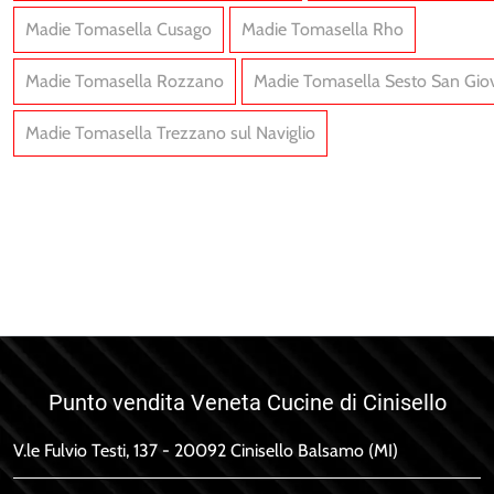
Madie Tomasella Cusago
Madie Tomasella Rho
Madie Tomasella Rozzano
Madie Tomasella Sesto San Gio
Madie Tomasella Trezzano sul Naviglio
Remix X01
Metropolis C01
Punto vendita Veneta Cucine di Cinisello
V.le Fulvio Testi, 137 - 20092 Cinisello Balsamo (MI)