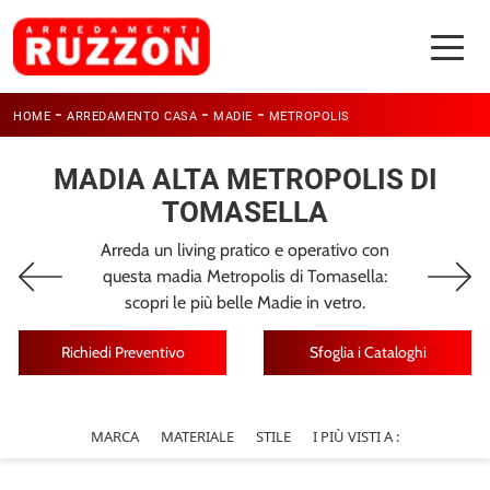
-
-
-
HOME
ARREDAMENTO CASA
MADIE
METROPOLIS
MADIA ALTA METROPOLIS DI
TOMASELLA
Arreda un living pratico e operativo con
questa madia Metropolis di Tomasella:
scopri le più belle Madie in vetro.
Richiedi Preventivo
Sfoglia i Cataloghi
MARCA
MATERIALE
STILE
I PIÙ VISTI A :