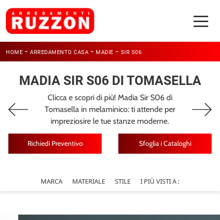
-
-
-
HOME
ARREDAMENTO CASA
MADIE
SIR S06
MADIA SIR S06 DI TOMASELLA
Clicca e scopri di più! Madia Sir S06 di
Tomasella in melaminico: ti attende per
impreziosire le tue stanze moderne.
Richiedi Preventivo
Sfoglia i Cataloghi
MARCA
MATERIALE
STILE
I PIÙ VISTI A :