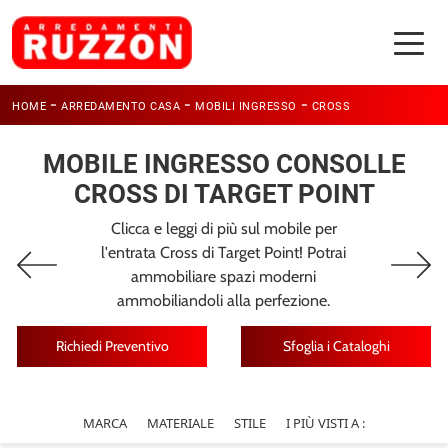
-
-
-
HOME
ARREDAMENTO CASA
MOBILI INGRESSO
CROSS
MOBILE INGRESSO CONSOLLE
CROSS DI TARGET POINT
Clicca e leggi di più sul mobile per
l'entrata Cross di Target Point! Potrai
ammobiliare spazi moderni
ammobiliandoli alla perfezione.
Richiedi Preventivo
Sfoglia i Cataloghi
MARCA
MATERIALE
STILE
I PIÙ VISTI A :