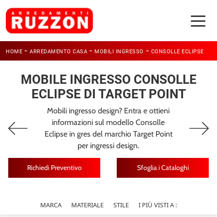
-
-
-
HOME
ARREDAMENTO CASA
MOBILI INGRESSO
CONSOLLE ECLIPSE
MOBILE INGRESSO CONSOLLE
ECLIPSE DI TARGET POINT
Mobili ingresso design? Entra e ottieni
informazioni sul modello Consolle
Eclipse in gres del marchio Target Point
per ingressi design.
Richiedi Preventivo
Sfoglia i Cataloghi
MARCA
MATERIALE
STILE
I PIÙ VISTI A :