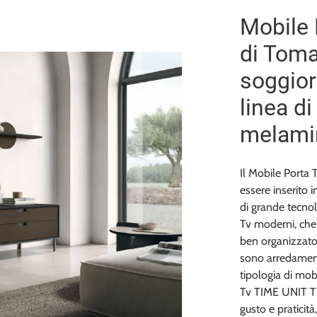
Mobile 
di Toma
soggior
linea d
melami
Il Mobile Porta
essere inserito in
di grande tecnol
Tv moderni, che
ben organizzato 
sono arredamenti
tipologia di mobi
Tv TIME UNIT TI
gusto e praticità,