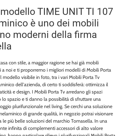
modello TIME UNIT TI 107
minico è uno dei mobili
no moderni della firma
lla
casa con stile, a maggior ragione se hai già mobili
i a noi e ti proporremo i migliori modelli di Mobili Porta
l modello visibile in foto, tra i vari Mobili Porta Tv
inico dell'azienda, di certo ti soddisferà: ottimizza il
aticità e design. I Mobili Porta Tv arredano gli spazi
lo spazio e ti danno la possibilità di sfruttare una
poggio plurifunzionale nel living. Se cerchi una soluzione
melaminico di grande qualità, in negozio potrai visionare
 le più belle soluzioni del marchio Tomasella. In una
nte infinita di complementi accessori di alto valore
iving, hanno particolare rilievo i plurifunzionali Mobili Porta