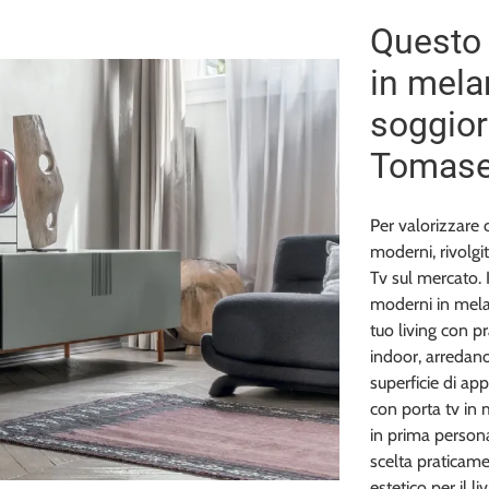
Questo 
in mela
soggior
Tomase
Per valorizzare 
moderni, rivolgit
Tv sul mercato. I
moderni in melam
tuo living con pr
indoor, arredano 
superficie di ap
con porta tv in 
in prima persona
scelta praticame
estetico per il l