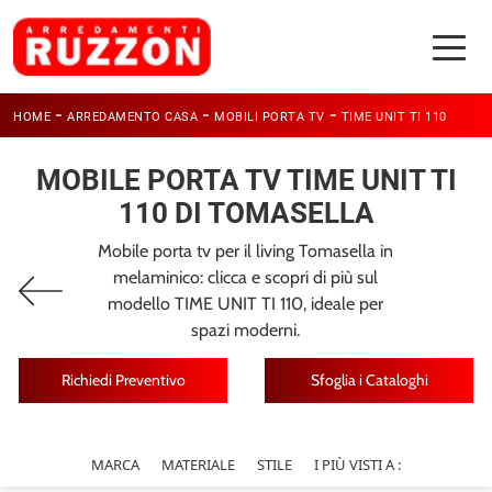
-
-
-
HOME
ARREDAMENTO CASA
MOBILI PORTA TV
TIME UNIT TI 110
MOBILE PORTA TV TIME UNIT TI
110 DI TOMASELLA
Mobile porta tv per il living Tomasella in
melaminico: clicca e scopri di più sul
modello TIME UNIT TI 110, ideale per
spazi moderni.
Richiedi Preventivo
Sfoglia i Cataloghi
MARCA
MATERIALE
STILE
I PIÙ VISTI A :