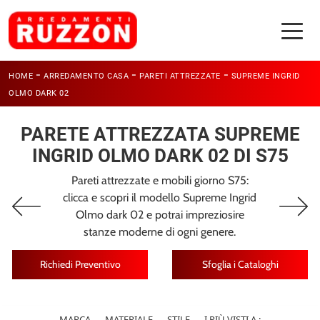
-
-
-
HOME
ARREDAMENTO CASA
PARETI ATTREZZATE
SUPREME INGRID
OLMO DARK 02
PARETE ATTREZZATA SUPREME
INGRID OLMO DARK 02 DI S75
Pareti attrezzate e mobili giorno S75:
clicca e scopri il modello Supreme Ingrid
Olmo dark 02 e potrai impreziosire
stanze moderne di ogni genere.
Richiedi Preventivo
Sfoglia i Cataloghi
MARCA
MATERIALE
STILE
I PIÙ VISTI A :