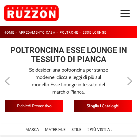
-
-
-
HOME
ARREDAMENTO CASA
POLTRONE
ESSE LOUNGE
POLTRONCINA ESSE LOUNGE IN
TESSUTO DI PIANCA
Se desideri una poltroncina per stanze
moderne, clicca e leggi di più sul
modello Esse Lounge in tessuto del
marchio Pianca.
Richiedi Preventivo
Sfoglia i Cataloghi
MARCA
MATERIALE
STILE
I PIÙ VISTI A :