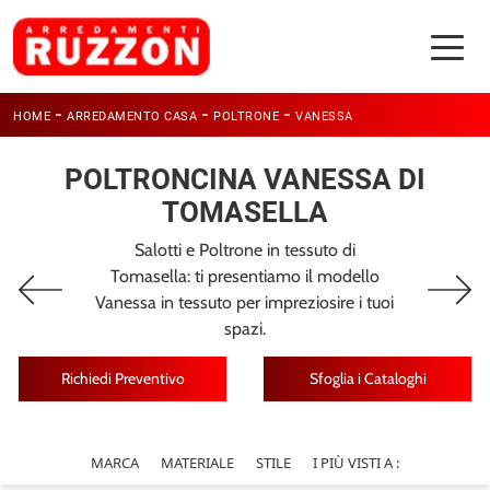
-
-
-
HOME
ARREDAMENTO CASA
POLTRONE
VANESSA
POLTRONCINA VANESSA DI
TOMASELLA
Salotti e Poltrone in tessuto di
Tomasella: ti presentiamo il modello
Vanessa in tessuto per impreziosire i tuoi
spazi.
Richiedi Preventivo
Sfoglia i Cataloghi
MARCA
MATERIALE
STILE
I PIÙ VISTI A :