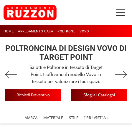
-
-
-
HOME
ARREDAMENTO CASA
POLTRONE
VOVO
POLTRONCINA DI DESIGN VOVO DI
TARGET POINT
Salotti e Poltrone in tessuto di Target
Point: ti offriamo il modello Vovo in
tessuto per valorizzare i tuoi spazi.
Richiedi Preventivo
Sfoglia i Cataloghi
MARCA
MATERIALE
STILE
I PIÙ VISTI A :