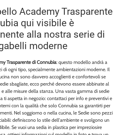
ello Academy Trasparente
bia qui visibile è
nente alla nostra serie di
gabelli moderne
my Trasparente di Connubia
: questo modello andrà a
i di ogni tipo, specialmente ambientazioni moderne. Il
ucina non sono davvero accoglienti e confortevoli se
Sedie sbagliate, ecco perché devono essere abbinate al
o e alle misure della stanza. Una vasta gamma di sedie
a ti aspetta in negozio: contattaci per info e preventivi e
interni con la qualità che solo Connubia sa garantirti per
enti. Nel soggiorno o nella cucina, le Sedie sono pezzi
ciabili: definiscono lo stile dell'ambiente e svolgono un
ibile. Se vuoi una sedia in plastica per impreziosire
asa, ottieni informazioni sul modello in foto e trova un