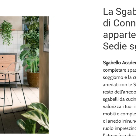
La Sgab
di Connu
apparte
Sedie s
Sgabello Acade
completare spaz
soggiorno e la c
arredati con le 
resto dell'arred
sgabelli da cucin
valorizza i tuoi 
mobili e complem
di arredo irrinun
ruolo imprescind
l’atmosfera di c