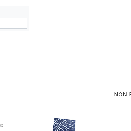
NON 
se