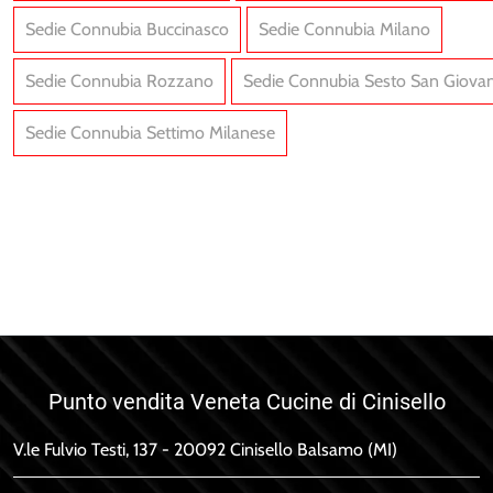
Sedie Connubia Buccinasco
Sedie Connubia Milano
Sedie Connubia Rozzano
Sedie Connubia Sesto San Giova
Sedie Connubia Settimo Milanese
Sunset/C SG
Cosmopolitan SG
Punto vendita Veneta Cucine di Cinisello
V.le Fulvio Testi, 137 - 20092 Cinisello Balsamo (MI)