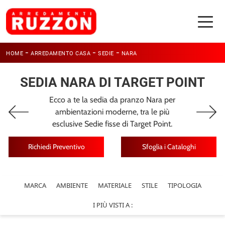
-
-
-
HOME
ARREDAMENTO CASA
SEDIE
NARA
SEDIA NARA DI TARGET POINT
Ecco a te la sedia da pranzo Nara per
ambientazioni moderne, tra le più
esclusive Sedie fisse di Target Point.
Richiedi Preventivo
Sfoglia i Cataloghi
MARCA
AMBIENTE
MATERIALE
STILE
TIPOLOGIA
I PIÙ VISTI A :