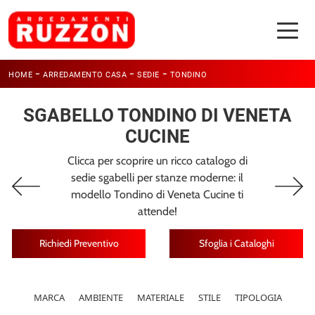
-
-
-
HOME
ARREDAMENTO CASA
SEDIE
TONDINO
SGABELLO TONDINO DI VENETA
CUCINE
Clicca per scoprire un ricco catalogo di
sedie sgabelli per stanze moderne: il
modello Tondino di Veneta Cucine ti
attende!
Richiedi Preventivo
Sfoglia i Cataloghi
MARCA
AMBIENTE
MATERIALE
STILE
TIPOLOGIA