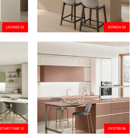
LOUNGE 03
ICONICA 03
START-TIME 10
OYSTER 06