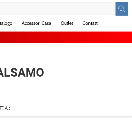
talogo
Accessori Casa
Outlet
Contatti
BALSAMO
TI A :