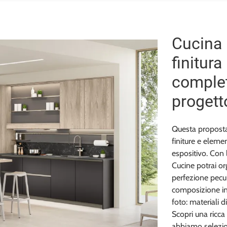
Cucina 
finitura
complet
progett
Questa proposta 
finiture e eleme
espositivo. Con 
Cucine potrai or
perfezione peculi
composizione in 
foto: materiali d
Scopri una ricc
abbiamo selezion