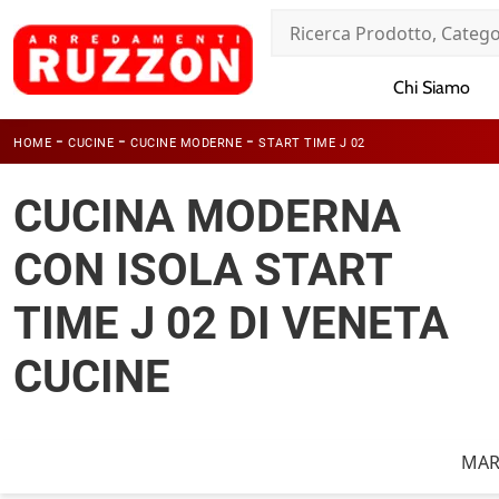
Chi Siamo
-
-
-
HOME
CUCINE
CUCINE MODERNE
START TIME J 02
CUCINA MODERNA
CON ISOLA START
TIME J 02 DI VENETA
CUCINE
MAR