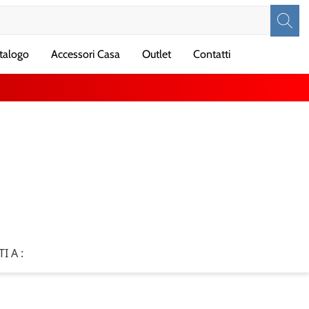
talogo
Accessori Casa
Outlet
Contatti
TI A :