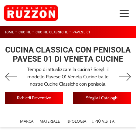
-
-
-
HOME
CUCINE
CUCINE CLASSICHE
PAVESE 01
CUCINA CLASSICA CON PENISOLA
PAVESE 01 DI VENETA CUCINE
Tempo di attualizzare la cucina? Scegli il
modello Pavese 01 Veneta Cucine tra le
nostre Cucine Classiche con penisola.
Richiedi Preventivo
Sfoglia i Cataloghi
MARCA
MATERIALE
TIPOLOGIA
I PIÙ VISTI A :