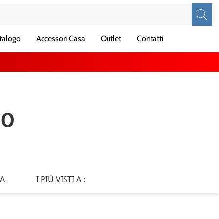
talogo
Accessori Casa
Outlet
Contatti
CO
IA
I PIÙ VISTI A :