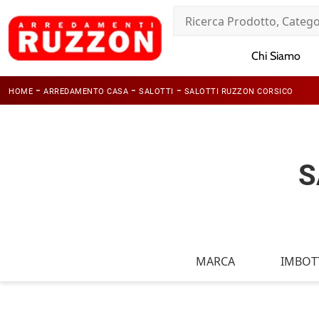
Chi Siamo
-
-
-
HOME
ARREDAMENTO CASA
SALOTTI
SALOTTI RUZZON CORSICO
S
MARCA
IMBOTT