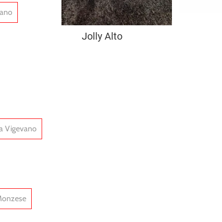
lano
Jolly Alto
 a Vigevano
 Monzese