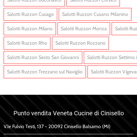
Salotti Ruzzon Cusago
Salotti Ruzzon Cusano Milanino
Salotti Ruzzon Milano
Salotti Ruzzon Monza
Salotti R
Salotti Ruzzon Rho
Salotti Ruzzon Rozzano
Salotti Ruzzon Sesto San Giovanni
Salotti Ruzzon Settimo
Salotti Ruzzon Trezzano sul Naviglio
Salotti Ruzzon Vigev
Punto vendita Veneta Cucine di Cinisello
V.le Fulvio Testi, 137 - 20092 Cinisello Balsamo (MI)