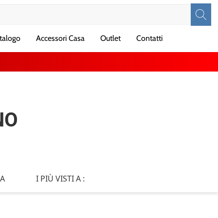
talogo
Accessori Casa
Outlet
Contatti
NO
IA
I PIÙ VISTI A :