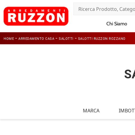
Chi Siamo
-
-
-
HOME
ARREDAMENTO CASA
SALOTTI
SALOTTI RUZZON ROZZANO
S
MARCA
IMBOTT